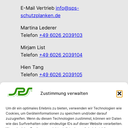
E-Mail Vertrieb
info@sps-
schutzplanken.de
Martina Lederer
Telefon
+49 6026 2039103
Mirjam List
Telefon
+49 6026 2039104
Hien Tang
Telefon
+49 6026 2039105
Kim Tang
Zustimmung verwalten
Telefon
+49 6026 2039106
Simone Zeissler
Um dir ein optimales Erlebnis zu bieten, verwenden wir Technologien wie
Telefon
+49 6026 2039107
Cookies, um Geräteinformationen zu speichern und/oder darauf
zuzugreifen. Wenn du diesen Technologien zustimmst, können wir Daten
wie das Surfverhalten oder eindeutige IDs auf dieser Website verarbeiten.