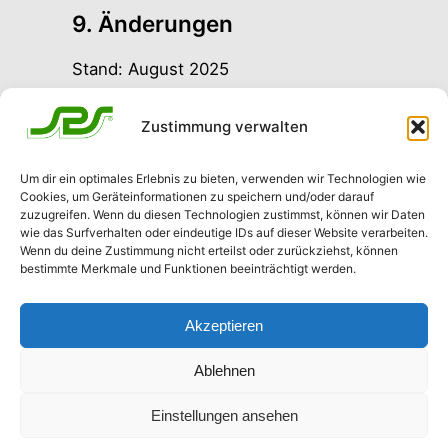
9. Änderungen
Stand: August 2025
Wir behalten uns vor, diese
Datenschutzerklärung künftig
Zustimmung verwalten
anzupassen. Die aktuelle Version ist
jederzeit auf unserer Website
Um dir ein optimales Erlebnis zu bieten, verwenden wir Technologien wie
abrufbar.
Cookies, um Geräteinformationen zu speichern und/oder darauf
zuzugreifen. Wenn du diesen Technologien zustimmst, können wir Daten
wie das Surfverhalten oder eindeutige IDs auf dieser Website verarbeiten.
Wenn du deine Zustimmung nicht erteilst oder zurückziehst, können
bestimmte Merkmale und Funktionen beeinträchtigt werden.
Akzeptieren
SPS Schutzplanken GmbH
Ablehnen
Über uns
Datenschutz
Einstellungen ansehen
Team
Datenschutzerklärung
Geschichte
Impressum